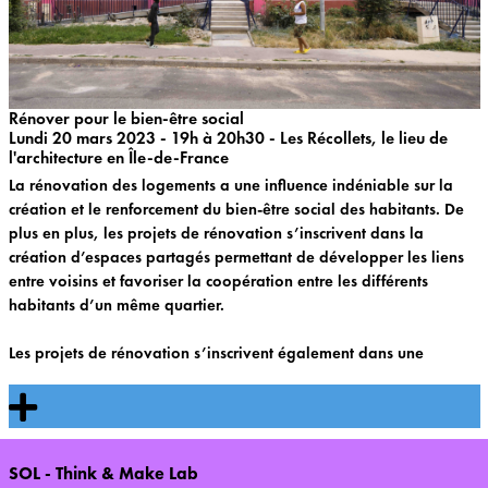
Rénover pour le bien-être social
Légende
Lundi 20 mars 2023 - 19h à 20h30 - Les Récollets, le lieu de
l'architecture en Île-de-France
La rénovation des logements a une influence indéniable sur la
création et le renforcement du bien-être social des habitants. De
plus en plus, les projets de rénovation s’inscrivent dans la
création d’espaces partagés permettant de développer les liens
entre voisins et favoriser la coopération entre les différents
habitants d’un même quartier.
Les projets de rénovation s’inscrivent également dans une
amélioration des conditions de vie des personnes les plus
vulnérables, telles que les personnes âgées ou les personnes à
faible revenu.
Enfin, la participation active des habitants aux projets de
SOL - Think & Make Lab